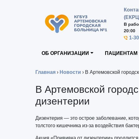
Конта
(ЕКРЦ
В рабо
20:00
1-3
ОБ ОРГАНИЗАЦИИ
ПАЦИЕНТАМ
Главная
›
Новости
›
В Артемовской городс
В Артемовской город
дизентерии
Дизентерия — это острое заболевание, кото
толстого кишечника из-за воздействия бактер
Акция «Прививка от дизентерии» продлится 