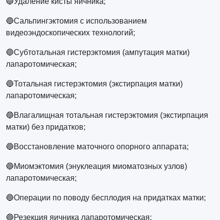
🔵Удаление кисты яичника;
🔵Сальпингэктомия с использованием
видеоэндоскопических технологий;
🔵Субтотальная гистерэктомия (ампутация матки)
лапаротомическая;
🔵Тотальная гистерэктомия (экстирпация матки)
лапаротомическая;
🔵Влагалищная тотальная гистерэктомия (экстирпация
матки) без придатков;
🔵Восстановление маточного опорного аппарата;
🔵Миомэктомия (энуклеация миоматозных узлов)
лапаротомическая;
🔵Операции по поводу бесплодия на придатках матки;
🔵Резекция яичника лапаротомическая;