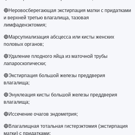
🔵Неровосберегающая экстирпация матки с придатками
и верхней третью влагалища, тазовая
лимфаденэктомия;
🔵Марсупиализация абсцесса или кисты женских
половых органов;
🔵Удаление плодного яйца из маточной трубы
лапароскопически;
🔵Экстирпация большой железы преддверия
влагалища;
🔵Энуклеация кисты большой железы преддверия
влагалища;
🔵Иссечение очагов эндометрия;
🔵Влагалищная тотальная гистерэктомия (экстирпация
матки) с придатками;