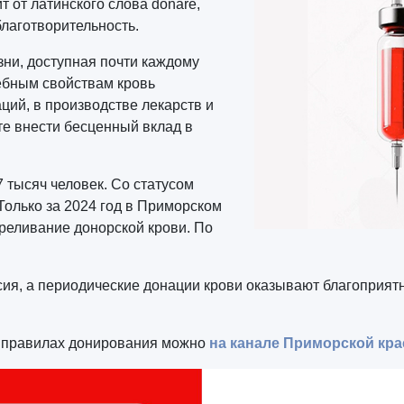
 от латинского слова donare,
благотворительность.
зни, доступная почти каждому
ебным свойствам кровь
ий, в производстве лекарств и
те внести бесценный вклад в
 тысяч человек. Со статусом
Только за 2024 год в Приморском
реливание донорской крови. По
ссия, а периодические донации крови оказывают благоприя
 и правилах донирования можно
на канале Приморской кра