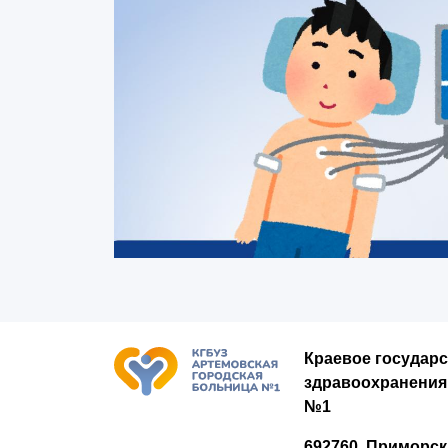
Краевое государ
здравоохранения
№1
692760, Приморск